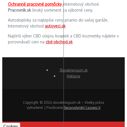
Ochranné pracovné pomôcky
internetový obchod
Pracovnik.sk
široký sortiment za výborné ceny.
Autodoplnky za najlepšie ceny priamo do vašej garáže.
Internetový obchod
autoveci.sk
Najširší výber CBD olejov, kvapiek a CBD kozmetiky nájdete v
porovnávači cien na
cbd-obchod.sk
Slovakmagazin.sk
Reklama
Copyright: © 2026 slovakmagazin.sk – Všetky práva
vyhradené. | Používame
Spravodajský časopis X
Cookies