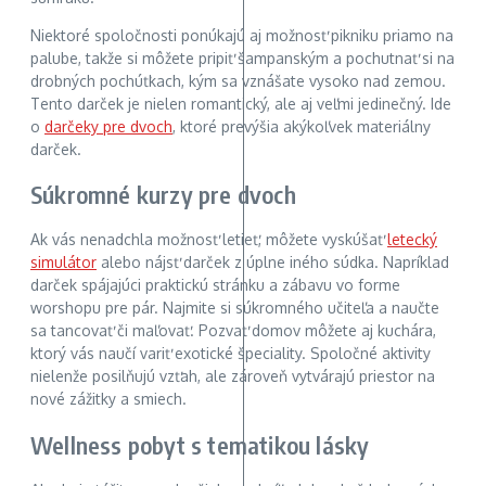
Niektoré spoločnosti ponúkajú aj možnosť pikniku priamo na
palube, takže si môžete pripiť šampanským a pochutnať si na
drobných pochúťkach, kým sa vznášate vysoko nad zemou.
Tento darček je nielen romantický, ale aj veľmi jedinečný. Ide
o
darčeky pre dvoch
, ktoré prevýšia akýkoľvek materiálny
darček.
Súkromné kurzy pre dvoch
Ak vás nenadchla možnosť letieť, môžete vyskúšať
letecký
simulátor
alebo nájsť darček z úplne iného súdka. Napríklad
darček spájajúci praktickú stránku a zábavu vo forme
worshopu pre pár. Najmite si súkromného učiteľa a naučte
sa tancovať či maľovať. Pozvať domov môžete aj kuchára,
ktorý vás naučí variť exotické špeciality. Spoločné aktivity
nielenže posilňujú vzťah, ale zároveň vytvárajú priestor na
nové zážitky a smiech.
Wellness pobyt s tematikou lásky