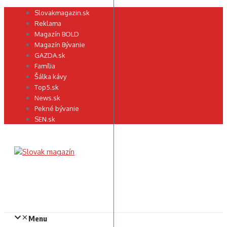
Preskočiť
Slovakmagazin.sk
na
Reklama
obsah
Magazín BOLD
Magazín Bývanie
GAZDA.sk
Família
Šálka kávy
Top5.sk
News.sk
Pekné bývanie
SEN.sk
Menu