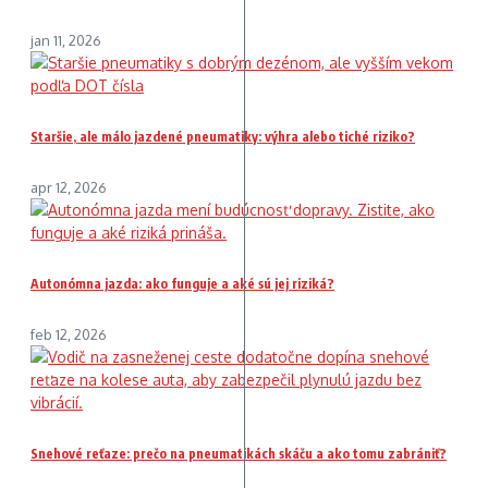
jan 11, 2026
Staršie, ale málo jazdené pneumatiky: výhra alebo tiché riziko?
apr 12, 2026
Autonómna jazda: ako funguje a aké sú jej riziká?
feb 12, 2026
Snehové reťaze: prečo na pneumatikách skáču a ako tomu zabrániť?