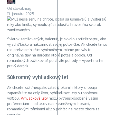
Od
slovakmag
13. januára 2025
Sviatok zamilovaných, Valentín, je skvelou príležitosťou, ako
vyjadriť lásku a náklonnosť svojej polovičke. Ak chcete tento
rok prekvapiť niečím výnimočným, máme pre vás tri
originálne tipy na darčeky, ktoré potešia oboch. Od
romantických zážitkov až po chvíle pohody – vyberte si ten
pravý darček.
Súkromný vyhliadkový let
Ak chcete zažiť neopakovateľný okamih, ktorý si obaja
zapamätáte na celý život, vyhliadkové lety sú správnou
voľbou.
Vyhliadkové lety
môžu byť prispôsobené vašim
preferenciám – od letov nad zasneženými horami,
romantickými zámkami až po pohľad na mesto zhora za
súmraku.