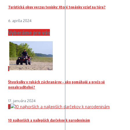
Turistická obuv verzus tenisky: Ktoré topánky vziať na túru?
6. apríla 2024
Vyberáme pre vás
1
Štvorkolky v rukách záchranárov – ako pomáhajú a prečo sú
nenahraditeľné?
17. januára 2024
2
10 najhorších a najlepších darčekov k narodeninám