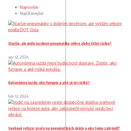
Najnovšie
Najčítanejšie
Staršie, ale málo jazdené pneumatiky: výhra alebo tiché riziko?
apr 12, 2026
Autonómna jazda: ako funguje a aké sú jej riziká?
feb 12, 2026
Snehové reťaze: prečo na pneumatikách skáču a ako tomu zabrániť?