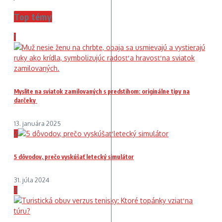
Top témy
1
Myslite na sviatok zamilovaných s predstihom: originálne tipy na
darčeky
13. januára 2025
2
5 dôvodov, prečo vyskúšať letecký simulátor
31. júla 2024
3