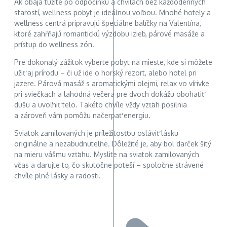
Ak obaja túžite po odpočinku a chvíľach bez každodenných
starostí, wellness pobyt je ideálnou voľbou. Mnohé hotely a
wellness centrá pripravujú špeciálne balíčky na Valentína,
ktoré zahŕňajú romantickú výzdobu izieb, párové masáže a
prístup do wellness zón.
Pre dokonalý zážitok vyberte pobyt na mieste, kde si môžete
užiť aj prírodu – či už ide o horský rezort, alebo hotel pri
jazere. Párová masáž s aromatickými olejmi, relax vo vírivke
pri sviečkach a lahodná večera pre dvoch dokážu obohatiť
dušu a uvoľniť telo. Takéto chvíle vždy vzťah posilnia
a zároveň vám pomôžu načerpať energiu.
Sviatok zamilovaných je príležitosťou osláviť lásku
originálne a nezabudnuteľne. Dôležité je, aby bol darček šitý
na mieru vášmu vzťahu. Myslite na sviatok zamilovaných
včas a darujte to, čo skutočne poteší – spoločne strávené
chvíle plné lásky a radosti.