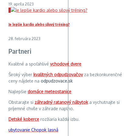
19. apríla 2023
3
Je lepšie kardio alebo silový tréning?
28. februára 2023
Partneri
Kvalitné a spoľahlivé
vchodové dvere
Široký výber
kvalitných odpudzovačov
za bezkonkurenčné
ceny nájdete na
odpudzovace.sk
Najlepšie
domáce meteostanice
Obstarajte si
záhradný ratanový nábytok
a vychutnajte si
príjemné chvíle v záhrade naplno.
Detské koberce
rozžiaria každú izbu.
ubytovanie Chopok Jasná