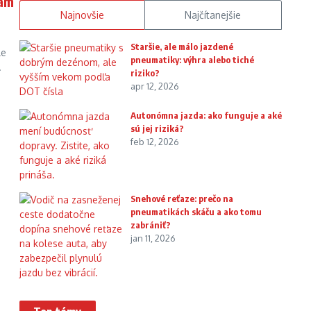
vám
Najnovšie
Najčítanejšie
Staršie, ale málo jazdené
le
pneumatiky: výhra alebo tiché
.
riziko?
apr 12, 2026
Autonómna jazda: ako funguje a aké
sú jej riziká?
feb 12, 2026
Snehové reťaze: prečo na
pneumatikách skáču a ako tomu
zabrániť?
jan 11, 2026