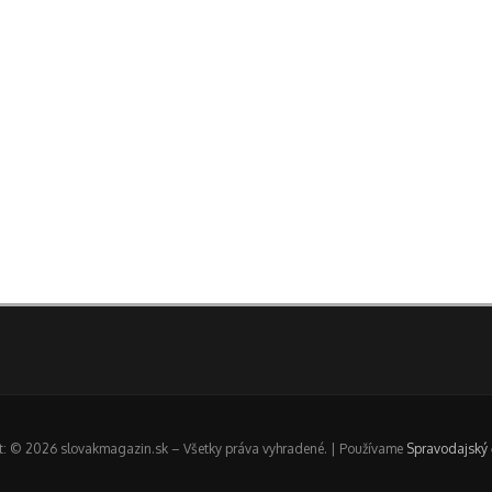
t: © 2026 slovakmagazin.sk – Všetky práva vyhradené. | Používame
Spravodajský 