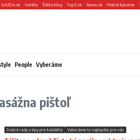
GAZDA.sk
Família
Šálka kávy
Top5.sk
News.sk
Pekné bývanie
style
People
Vyberáme
asážna pištoľ
Dobré rady a tipy pre každého
Vyberáme to najlepšie pre vás