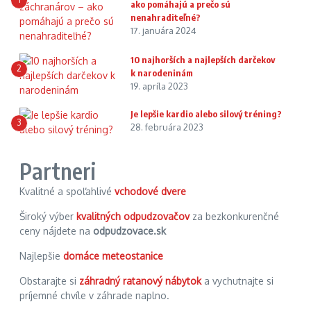
ako pomáhajú a prečo sú
nenahraditeľné?
17. januára 2024
10 najhorších a najlepších darčekov
2
k narodeninám
19. apríla 2023
Je lepšie kardio alebo silový tréning?
3
28. februára 2023
Partneri
Kvalitné a spoľahlivé
vchodové dvere
Široký výber
kvalitných odpudzovačov
za bezkonkurenčné
ceny nájdete na
odpudzovace.sk
Najlepšie
domáce meteostanice
Obstarajte si
záhradný ratanový nábytok
a vychutnajte si
príjemné chvíle v záhrade naplno.