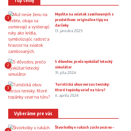
Top témy
Myslite na sviatok zamilovaných s
1
predstihom: originálne tipy na
darčeky
13. januára 2025
5 dôvodov, prečo vyskúšať letecký
2
simulátor
31. júla 2024
Turistická obuv verzus tenisky:
3
Ktoré topánky vziať na túru?
6. apríla 2024
Vyberáme pre vás
Štvorkolky v rukách záchranárov –
1