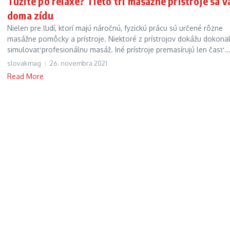
Túžite po relaxe? Tieto tri masážne prístroje sa 
doma zídu
Nielen pre ľudí, ktorí majú náročnú, fyzickú prácu sú určené rôzne
masážne pomôcky a prístroje. Niektoré z prístrojov dokážu dokona
simulovať profesionálnu masáž. Iné prístroje premasírujú len časť ..
slovakmag
26. novembra 2021
Read More