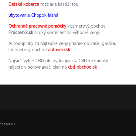
Detské koberce
rozžiaria každú izbu.
ubytovanie Chopok Jasná
Ochranné pracovné pomôcky
internetový obchod
Pracovnik.sk
široký sortiment za výborné ceny.
Autodoplnky za najlepšie ceny priamo do vašej garáže.
Internetový obchod
autoveci.sk
Najširší výber CBD olejov, kvapiek a CBD kozmetiky
nájdete v porovnávači cien na
cbd-obchod.sk
časopis X