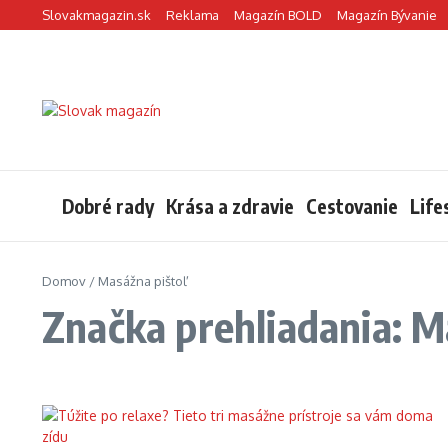
Preskočiť na obsah
Slovakmagazin.sk
Reklama
Magazín BOLD
Magazín Bývanie
Dobré rady
Krása a zdravie
Cestovanie
Life
Domov
/
Masážna pištoľ
Značka prehliadania: M