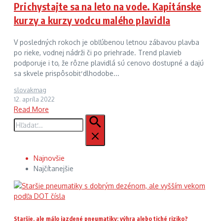
Prichystajte sa na leto na vode. Kapitánske
kurzy a kurzy vodcu malého plavidla
V posledných rokoch je obľúbenou letnou zábavou plavba
po rieke, vodnej nádrži či po priehrade. Trend plavieb
podporuje i to, že rôzne plavidlá sú cenovo dostupné a dajú
sa skvele prispôsobiť dlhodobe...
slovakmag
12. apríla 2022
Read More
Hľadať:
Najnovšie
Najčítanejšie
Staršie, ale málo jazdené pneumatiky: výhra alebo tiché riziko?