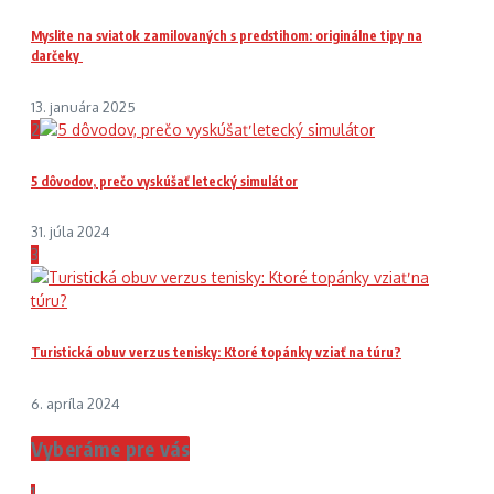
Myslite na sviatok zamilovaných s predstihom: originálne tipy na
darčeky
13. januára 2025
2
5 dôvodov, prečo vyskúšať letecký simulátor
31. júla 2024
3
Turistická obuv verzus tenisky: Ktoré topánky vziať na túru?
6. apríla 2024
Vyberáme pre vás
1