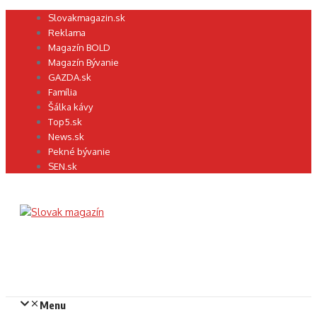
Preskočiť
Slovakmagazin.sk
na
Reklama
obsah
Magazín BOLD
Magazín Bývanie
GAZDA.sk
Família
Šálka kávy
Top5.sk
News.sk
Pekné bývanie
SEN.sk
Menu