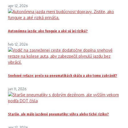
apr 12, 2026
Autonómna jazda: ako funguje a aké sú jej riziká?
feb 12, 2026
Snehové reťaze: prečo na pneumatikách skáču a ako tomu zabrániť?
jan 11, 2026
Staršie, ale málo jazdené pneumatiky: výhra alebo tiché riziko?
apr 12, 2026