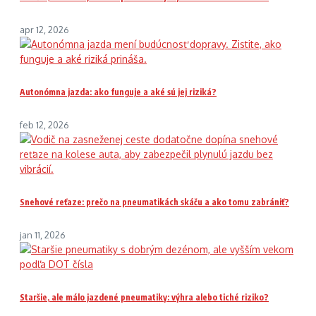
apr 12, 2026
Autonómna jazda: ako funguje a aké sú jej riziká?
feb 12, 2026
Snehové reťaze: prečo na pneumatikách skáču a ako tomu zabrániť?
jan 11, 2026
Staršie, ale málo jazdené pneumatiky: výhra alebo tiché riziko?