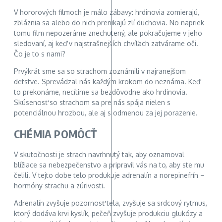
V hororových filmoch je málo zábavy: hrdinovia zomierajú,
zbláznia sa alebo do nich prenikajú zlí duchovia. No napriek
tomu film nepozeráme znechutený, ale pokračujeme v jeho
sledovaní, aj keď v najstrašnejších chvíľach zatvárame oči.
Čo je to s nami?
Prvýkrát sme sa so strachom zoznámili v najranejšom
detstve. Sprevádzal nás každým krokom do neznáma. Keď
to prekonáme, necítime sa bezdôvodne ako hrdinovia.
Skúsenosť so strachom sa pre nás spája nielen s
potenciálnou hrozbou, ale aj s odmenou za jej porazenie.
CHÉMIA POMÔCŤ
V skutočnosti je strach navrhnutý tak, aby oznamoval
blížiace sa nebezpečenstvo a pripravil vás na to, aby ste mu
čelili. V tejto dobe telo produkuje adrenalín a norepinefrín –
hormóny strachu a zúrivosti.
Adrenalín zvyšuje pozornosť tela, zvyšuje sa srdcový rytmus,
ktorý dodáva krvi kyslík, pečeň zvyšuje produkciu glukózy a