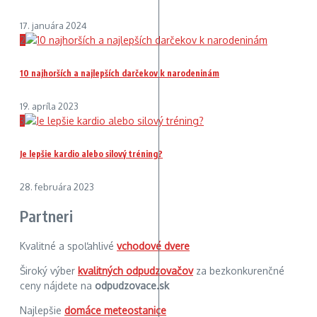
17. januára 2024
2
10 najhorších a najlepších darčekov k narodeninám
19. apríla 2023
3
Je lepšie kardio alebo silový tréning?
28. februára 2023
Partneri
Kvalitné a spoľahlivé
vchodové dvere
Široký výber
kvalitných odpudzovačov
za bezkonkurenčné
ceny nájdete na
odpudzovace.sk
Najlepšie
domáce meteostanice