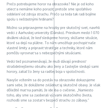
Prečo potrebujeme horor na obrazovke? Nie je od koho
utiecť a nemáme koho poraziť, pretože sme spoľahlivo
oddelení od zdroja strachu. Prečo sa teda tak radi bojíme
spolu s nešťastnými hrdinami?
Možno sa pripravujeme na hrozby pre skutočný svet, navrhli
vedci z Aarhuskej univerzity (Dánsko). Prieskum medzi 1 070
divákmi ukázal, že keď sledujeme horory, skúšame situácie,
ktoré sa dejú na plátne. To nám umožňuje pochopiť naše
vlastné limity a pripraviť stratégie a techniky, ktoré nám
pomôžu vyrovnať sa s nebezpečnými situáciami.
Vedci tiež poznamenávajú, že muži dávajú prednosť
strašidelnejšiemu obsahu ako ženy a častejšie sledujú sami
horory, zatiaľ čo ženy sa radšej boja v spoločnosti.
Navyše vcítením sa do postáv na obrazovke dokazujeme
sami sebe, že dokážeme zvládnuť aj skutočné obavy. Je však
dôležité mať na pamäti, že ide iba o cvičenie. „Namiesto
toho, aby sme sa zaoberali výzvami skutočného života,
rozhodli sme sa zostať v bezpečí strachu zo zábavy.“