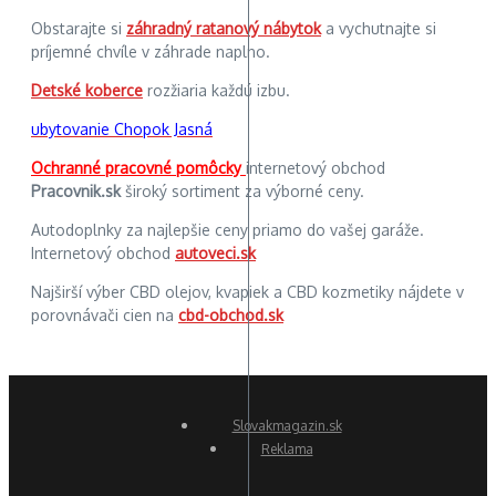
Obstarajte si
záhradný ratanový nábytok
a vychutnajte si
príjemné chvíle v záhrade naplno.
Detské koberce
rozžiaria každú izbu.
ubytovanie Chopok Jasná
Ochranné pracovné pomôcky
internetový obchod
Pracovnik.sk
široký sortiment za výborné ceny.
Autodoplnky za najlepšie ceny priamo do vašej garáže.
Internetový obchod
autoveci.sk
Najširší výber CBD olejov, kvapiek a CBD kozmetiky nájdete v
porovnávači cien na
cbd-obchod.sk
Slovakmagazin.sk
Reklama