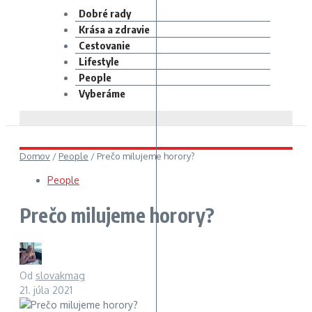
Dobré rady
Krása a zdravie
Cestovanie
Lifestyle
People
Vyberáme
Domov
/
People
/
Prečo milujeme horory?
People
Prečo milujeme horory?
Od
slovakmag
21. júla 2021