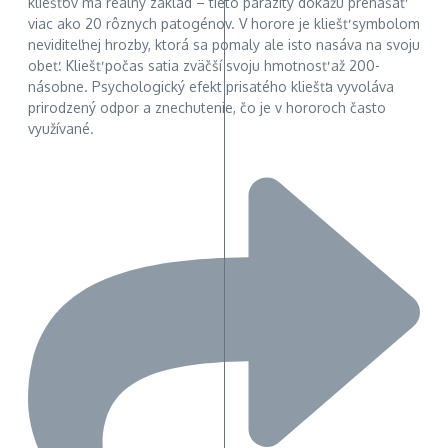
kliešťov má reálny základ – tieto parazity dokážu prenášať
viac ako 20 rôznych patogénov. V horore je kliešť symbolom
neviditeľnej hrozby, ktorá sa pomaly ale isto nasáva na svoju
obeť. Kliešť počas satia zväčší svoju hmotnosť až 200-
násobne. Psychologický efekt prisatého kliešťa vyvoláva
prirodzený odpor a znechutenie, čo je v hororoch často
využívané.