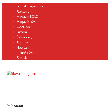
Preskočiť
Slovakmagazin.sk
na
Reklama
obsah
Magazín BOLD
Magazín Bývanie
GAZDA.sk
Família
Šálka kávy
Top5.sk
News.sk
Pekné bývanie
SEN.sk
Menu