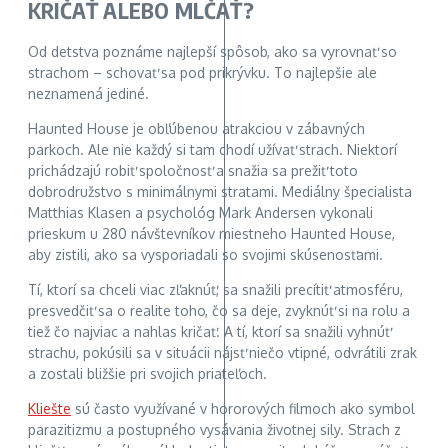
KRIČAŤ ALEBO MLČAŤ?
Od detstva poznáme najlepší spôsob, ako sa vyrovnať so
strachom – schovať sa pod prikrývku. To najlepšie ale
neznamená jediné.
Haunted House je obľúbenou atrakciou v zábavných
parkoch. Ale nie každý si tam chodí užívať strach. Niektorí
prichádzajú robiť spoločnosť a snažia sa prežiť toto
dobrodružstvo s minimálnymi stratami. Mediálny špecialista
Matthias Klasen a psychológ Mark Andersen vykonali
prieskum u 280 návštevníkov miestneho Haunted House,
aby zistili, ako sa vysporiadali so svojimi skúsenosťami.
Tí, ktorí sa chceli viac zľaknúť, sa snažili precítiť atmosféru,
presvedčiť sa o realite toho, čo sa deje, zvyknúť si na rolu a
tiež čo najviac a nahlas kričať. A tí, ktorí sa snažili vyhnúť
strachu, pokúsili sa v situácii nájsť niečo vtipné, odvrátili zrak
a zostali bližšie pri svojich priateľoch.
Kliešte
sú často využívané v hororových filmoch ako symbol
parazitizmu a postupného vysávania životnej sily. Strach z