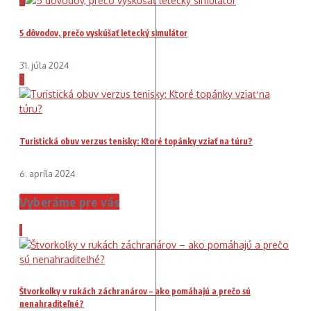
2
5 dôvodov, prečo vyskúšať letecký simulátor
31. júla 2024
3
Turistická obuv verzus tenisky: Ktoré topánky vziať na túru?
6. apríla 2024
Vyberáme pre vás
1
Štvorkolky v rukách záchranárov – ako pomáhajú a prečo sú
nenahraditeľné?