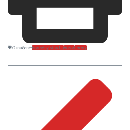
Označené:
hormóny strachu
horor
horory