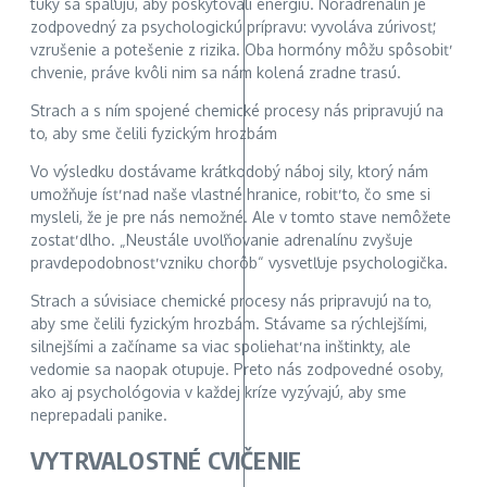
tuky sa spaľujú, aby poskytovali energiu. Noradrenalín je
zodpovedný za psychologickú prípravu: vyvoláva zúrivosť,
vzrušenie a potešenie z rizika. Oba hormóny môžu spôsobiť
chvenie, práve kvôli nim sa nám kolená zradne trasú.
Strach a s ním spojené chemické procesy nás pripravujú na
to, aby sme čelili fyzickým hrozbám
Vo výsledku dostávame krátkodobý náboj sily, ktorý nám
umožňuje ísť nad naše vlastné hranice, robiť to, čo sme si
mysleli, že je pre nás nemožné. Ale v tomto stave nemôžete
zostať dlho. „Neustále uvoľňovanie adrenalínu zvyšuje
pravdepodobnosť vzniku chorôb“ vysvetľuje psychologička.
Strach a súvisiace chemické procesy nás pripravujú na to,
aby sme čelili fyzickým hrozbám. Stávame sa rýchlejšími,
silnejšími a začíname sa viac spoliehať na inštinkty, ale
vedomie sa naopak otupuje. Preto nás zodpovedné osoby,
ako aj psychológovia v každej kríze vyzývajú, aby sme
neprepadali panike.
VYTRVALOSTNÉ CVIČENIE