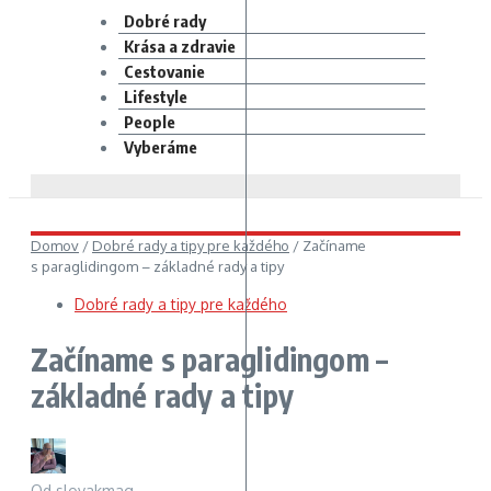
Dobré rady
Krása a zdravie
Cestovanie
Lifestyle
People
Vyberáme
Domov
/
Dobré rady a tipy pre každého
/
Začíname
s paraglidingom – základné rady a tipy
Dobré rady a tipy pre každého
Začíname s paraglidingom –
základné rady a tipy
Od
slovakmag