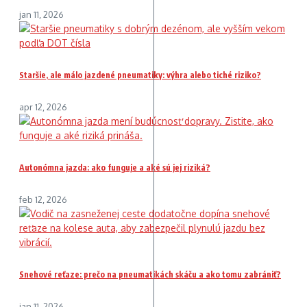
jan 11, 2026
Staršie, ale málo jazdené pneumatiky: výhra alebo tiché riziko?
apr 12, 2026
Autonómna jazda: ako funguje a aké sú jej riziká?
feb 12, 2026
Snehové reťaze: prečo na pneumatikách skáču a ako tomu zabrániť?
jan 11, 2026