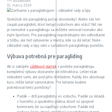
10. marca 2024
Vyskúšali ste paragliding počas dovolenky? Alebo vás len
zaujali paraglidisti, ktorí lietajú vzduchom ako vtáci? Nič nie
je nemožné a paraglidingu sa môžete venovať rovnako ako
iným športom. Pre paragliding nepotrebujete len odhodlanie
a túžbu, ale tiež vybavenie a miesta, kde sa dá lietať. Naše
základné rady a tipy vám v začiatkoch paraglidingu pomôžu.
Výbava potrebná pre paragliding
Ak si zakúpite
zážitkový darček
v podobe paraglidingu,
kompletnú výbavu dostanete od inštruktora. Letieť však
nebudete sami, ale pod jeho dohľadom. Každý, kto absolvuje
kurz, môže lietať samostatne. Pre lietanie budete
potrebovať tieto pomôcky?
Padák – drží paraglidistu vo vzduchu. Padák sa skladá
z horného a spodného plátna, ktoré sú spojené
komorami, tie sa napĺňajú vzduchom. Padák má
riadiace šnúry, ktoré umožňujú paraglidistovi meniť