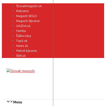
Preskočiť
Slovakmagazin.sk
na
Reklama
obsah
Magazín BOLD
Magazín Bývanie
GAZDA.sk
Família
Šálka kávy
Top5.sk
News.sk
Pekné bývanie
SEN.sk
Menu