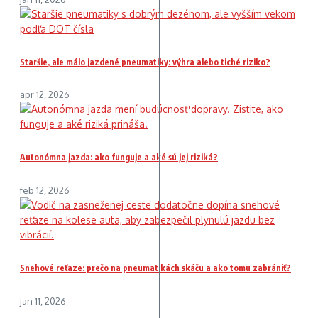
Staršie, ale málo jazdené pneumatiky: výhra alebo tiché riziko?
apr 12, 2026
Autonómna jazda: ako funguje a aké sú jej riziká?
feb 12, 2026
Snehové reťaze: prečo na pneumatikách skáču a ako tomu zabrániť?
jan 11, 2026