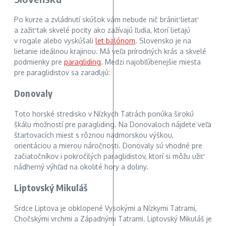
Po kurze a zvládnutí skúšok vám nebude nič brániť lietať
a zažiť tak skvelé pocity ako zažívajú ľudia, ktorí lietajú
v rogale alebo vyskúšali
let balónom
. Slovensko je na
lietanie ideálnou krajinou. Má veľa prírodných krás a skvelé
podmienky pre
paragliding
. Medzi najobľúbenejšie miesta
pre paraglidistov sa zaraďujú:
Donovaly
Toto horské stredisko v Nízkych Tatrách ponúka širokú
škálu možností pre paragliding. Na Donovaloch nájdete veľa
štartovacích miest s rôznou nadmorskou výškou,
orientáciou a mierou náročnosti. Donovaly sú vhodné pre
začiatočníkov i pokročilých paraglidistov, ktorí si môžu užiť
nádherný výhľad na okolité hory a doliny.
Liptovský Mikuláš
Srdce Liptova je obklopené Vysokými a Nízkymi Tatrami,
Chočskými vrchmi a Západnými Tatrami. Liptovský Mikuláš je