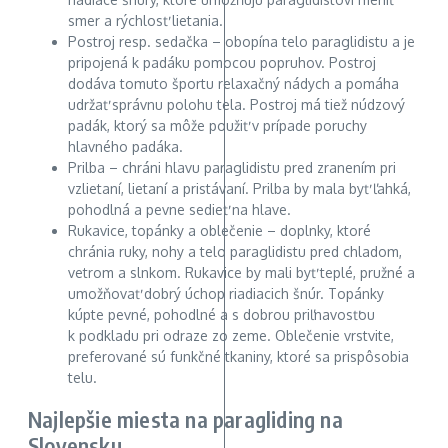
smer a rýchlosť lietania.
Postroj resp. sedačka – obopína telo paraglidistu a je
pripojená k padáku pomocou popruhov. Postroj
dodáva tomuto športu relaxačný nádych a pomáha
udržať správnu polohu tela. Postroj má tiež núdzový
padák, ktorý sa môže použiť v prípade poruchy
hlavného padáka.
Prilba – chráni hlavu paraglidistu pred zranením pri
vzlietaní, lietaní a pristávaní. Prilba by mala byť ľahká,
pohodlná a pevne sedieť na hlave.
Rukavice, topánky a oblečenie – doplnky, ktoré
chránia ruky, nohy a telo paraglidistu pred chladom,
vetrom a slnkom. Rukavice by mali byť teplé, pružné a
umožňovať dobrý úchop riadiacich šnúr. Topánky
kúpte pevné, pohodlné a s dobrou priľnavosťou
k podkladu pri odraze zo zeme. Oblečenie vrstvite,
preferované sú funkčné tkaniny, ktoré sa prispôsobia
telu.
Najlepšie miesta na paragliding na
Slovensku