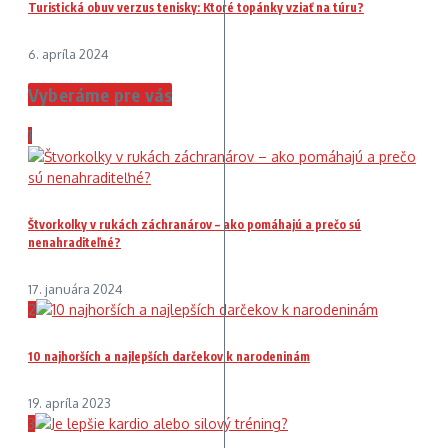
Turistická obuv verzus tenisky: Ktoré topánky vziať na túru?
6. apríla 2024
Vyberáme pre vás
1
Štvorkolky v rukách záchranárov – ako pomáhajú a prečo sú
nenahraditeľné?
17. januára 2024
2
10 najhorších a najlepších darčekov k narodeninám
19. apríla 2023
3