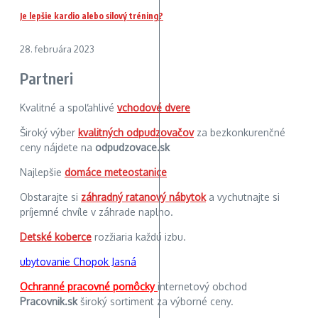
Je lepšie kardio alebo silový tréning?
28. februára 2023
Partneri
Kvalitné a spoľahlivé
vchodové dvere
Široký výber
kvalitných odpudzovačov
za bezkonkurenčné
ceny nájdete na
odpudzovace.sk
Najlepšie
domáce meteostanice
Obstarajte si
záhradný ratanový nábytok
a vychutnajte si
príjemné chvíle v záhrade naplno.
Detské koberce
rozžiaria každú izbu.
ubytovanie Chopok Jasná
Ochranné pracovné pomôcky
internetový obchod
Pracovnik.sk
široký sortiment za výborné ceny.