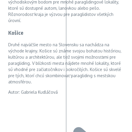
východiskovým bodom pre mnohé paraglidingové lokality,
ktoré sú dostupné autom, lanovkou alebo pešo.
Rôznorodosť kraja je výzvou pre paraglidistov všetkých
úrovní.
Košice
Druhé najväčšie mesto na Slovensku sa nachádza na
východe krajiny. Košice sú známe svojou bohatou históriou,
kultúrou a architektúrou, ale tiež svojimi možnosťami pre
paragliding. V blízkosti mesta nájdete mnohé lokality, ktoré
sú vhodné pre začiatočníkov i pokročilých. Košice sú skvelé
pre tých, ktorí chcú skombinovať paragliding s mestskou
atmosférou.
Autor: Gabriela Kudláčová