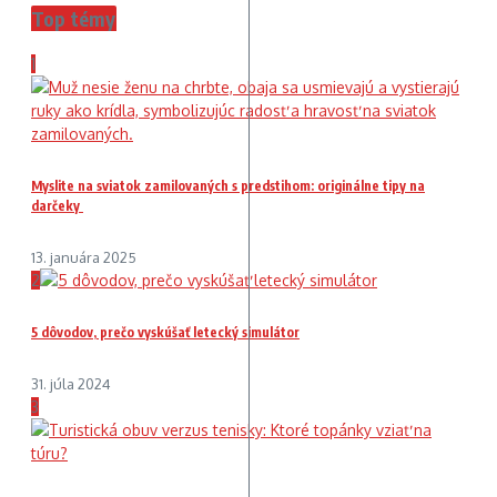
Top témy
1
Myslite na sviatok zamilovaných s predstihom: originálne tipy na
darčeky
13. januára 2025
2
5 dôvodov, prečo vyskúšať letecký simulátor
31. júla 2024
3